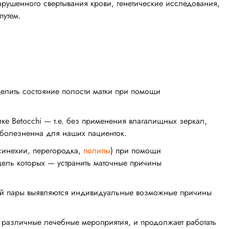
рушенного свертывания крови, генетические исследования,
путем.
делить состояние полости матки при помощи
ке Betocchi — т.е. без применения влагалищных зеркал,
зболезненна для наших пациенток.
синехии, перегородка,
полипы
) при помощи
цель которых — устранить маточные причины
ной пары выявляются индивидуальные возможные причины
я различные лечебные мероприятия, и продолжает работать