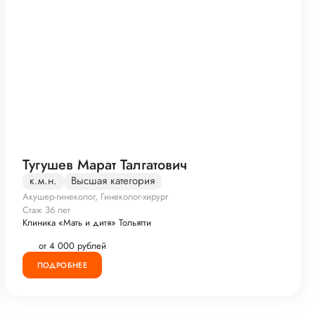
Тугушев Марат Талгатович
к.м.н.
Высшая категория
Акушер-гинеколог, Гинеколог-хирург
Стаж 36 лет
Клиника «Мать и дитя» Тольятти
от 4 000 рублей
ПОДРОБНЕЕ