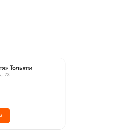
я» Тольятти
д. 73
М