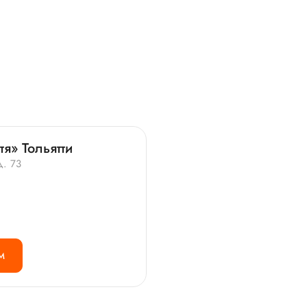
я» Тольятти
д. 73
М