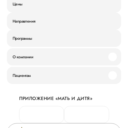
Цены
Направления
Программы
О компании
Миссия и ценности
Пациентам
Наши преимущества
Акции
История
ПРИЛОЖЕНИЕ «МАТЬ И ДИТЯ»
Личный кабинет
Новости
Персональные данные
Руководство
Горячая линия качества
Сотрудничество