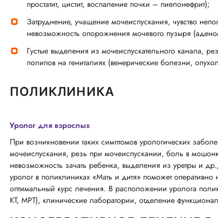
простатит, цистит, воспаление почки – пиелонефрит);
Затруднение, учащение мочеиспускания, чувство непо
невозможность опорожнения мочевого пузыря (аденома
Густые выделения из мочеиспускательного канала, ре
полипов на гениталиях (венерические болезни, опухол
ПОЛИКЛИНИКА
Уролог для взрослых
При возникновении таких симптомов урологических заболев
мочеиспускания, резь при мочеиспускании, боль в мошонк
невозможность зачать ребенка, выделения из уретры и др.
уролог в поликлиниках «Мать и дитя» поможет оперативно 
оптимальный курс лечения. В расположении уролога поли
КТ, МРТ), клинические лаборатории, отделение функциона