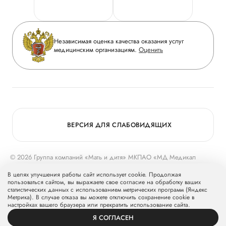
Горячая линия качества
Сотрудничество
Вопрос-ответ
Инвесторам
Независимая оценка качества оказания услуг
Приложение пациента
медицинским организациям.
Оценить
Журнал «Мать и дитя»
Статьи
Вакансии
Заболевания
Медицинский туризм
Конкурс в ординатуру
Для прессы
ВЕРСИЯ ДЛЯ СЛАБОВИДЯЩИХ
© 2026 Группа компаний «Мать и дитя» МКПАО «МД Медикал
Груп»
mcclinics.ru
. Все права защищены. ООО «ХАВЕН» входит в
В целях улучшения работы сайт использует cookie. Продолжая
Группу компаний «Мать и дитя».
пользоваться сайтом, вы выражаете свое согласие на обработку ваших
статистических данных с использованием метрических программ (Яндекс
Метрика). В случае отказа вы можете отключить сохранение cookie в
настройках вашего браузера или прекратить использование сайта.
Я СОГЛАСЕН
ВРАЧИ
УСЛУГИ
ПРОФИЛЬ
ЗАПИСЬ