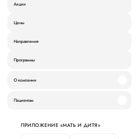
Акции
Цены
Направления
Программы
О компании
Миссия и ценности
Пациентам
Наши преимущества
Акции
История
ПРИЛОЖЕНИЕ «МАТЬ И ДИТЯ»
Личный кабинет
Новости
Персональные данные
Руководство