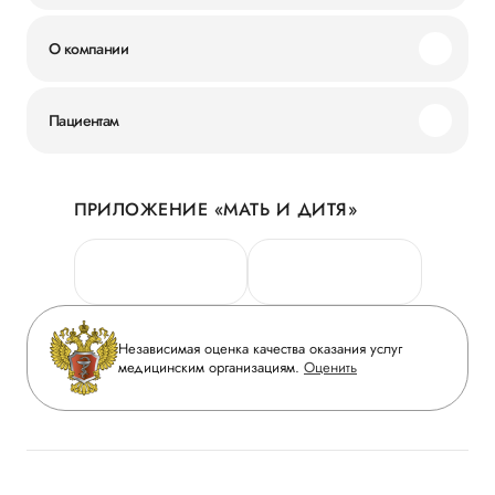
О компании
Миссия и ценности
Пациентам
Наши преимущества
Акции
История
ПРИЛОЖЕНИЕ «МАТЬ И ДИТЯ»
Личный кабинет
Новости
Персональные данные
Руководство
Горячая линия качества
Сотрудничество
Вопрос-ответ
Инвесторам
Независимая оценка качества оказания услуг
Приложение пациента
медицинским организациям.
Оценить
Журнал «Мать и дитя»
Статьи
Вакансии
Заболевания
Медицинский туризм
Конкурс в ординатуру