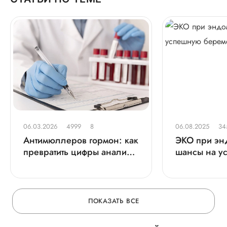
06.03.2026
4999
8
06.08.2025
34
Антимюллеров гормон: как
ЭКО при эн
превратить цифры анализа
шансы на у
в план материнства
беременнос
ПОКАЗАТЬ ВСЕ