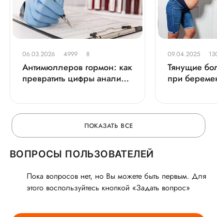
06.03.2026
4999
8
09.04.2025
13
Антимюллеров гормон: как
Тянущие бол
превратить цифры анализа
при береме
в план материнства
ПОКАЗАТЬ ВСЕ
ВОПРОСЫ ПОЛЬЗОВАТЕЛЕЙ
Пока вопросов нет, но Вы можете быть первым. Для
этого воспользуйтесь кнопкой «Задать вопрос»