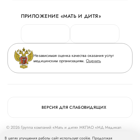
Акции
История
ПРИЛОЖЕНИЕ «МАТЬ И ДИТЯ»
Личный кабинет
Новости
Персональные данные
Руководство
Горячая линия качества
Сотрудничество
Вопрос-ответ
Инвесторам
Независимая оценка качества оказания услуг
Приложение пациента
медицинским организациям.
Оценить
Журнал «Мать и дитя»
Статьи
Вакансии
Заболевания
Медицинский туризм
Конкурс в ординатуру
Для прессы
ВЕРСИЯ ДЛЯ СЛАБОВИДЯЩИХ
© 2026 Группа компаний «Мать и дитя» МКПАО «МД Медикал
Груп»
mcclinics.ru
. Все права защищены. ООО «ХАВЕН» входит в
В целях улучшения работы сайт использует cookie. Продолжая