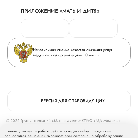
Акции
История
ПРИЛОЖЕНИЕ «МАТЬ И ДИТЯ»
Личный кабинет
Новости
Персональные данные
Руководство
Горячая линия качества
Сотрудничество
Вопрос-ответ
Инвесторам
Независимая оценка качества оказания услуг
Приложение пациента
медицинским организациям.
Оценить
Журнал «Мать и дитя»
Статьи
Вакансии
Заболевания
Медицинский туризм
Конкурс в ординатуру
Для прессы
ВЕРСИЯ ДЛЯ СЛАБОВИДЯЩИХ
© 2026 Группа компаний «Мать и дитя» МКПАО «МД Медикал
Груп»
mcclinics.ru
. Все права защищены. ООО «ХАВЕН» входит в
В целях улучшения работы сайт использует cookie. Продолжая
Группу компаний «Мать и дитя».
пользоваться сайтом, вы выражаете свое согласие на обработку ваших