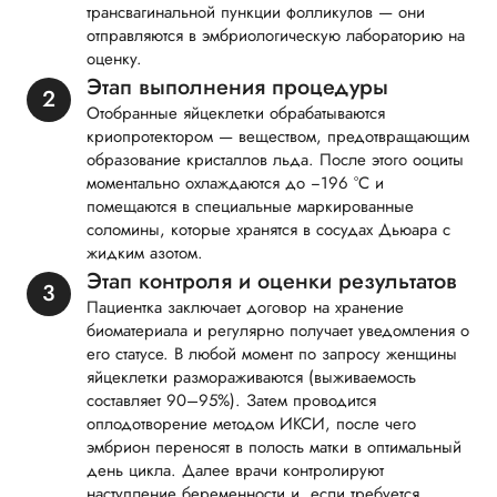
трансвагинальной пункции фолликулов — они
отправляются в эмбриологическую лабораторию на
оценку.
Этап выполнения процедуры
Отобранные яйцеклетки обрабатываются
криопротектором — веществом, предотвращающим
образование кристаллов льда. После этого ооциты
моментально охлаждаются до −196 °C и
помещаются в специальные маркированные
соломины, которые хранятся в сосудах Дьюара с
жидким азотом.
Этап контроля и оценки результатов
Пациентка заключает договор на хранение
биоматериала и регулярно получает уведомления о
его статусе. В любой момент по запросу женщины
яйцеклетки размораживаются (выживаемость
составляет 90–95%). Затем проводится
оплодотворение методом ИКСИ, после чего
эмбрион переносят в полость матки в оптимальный
день цикла. Далее врачи контролируют
наступление беременности и, если требуется,