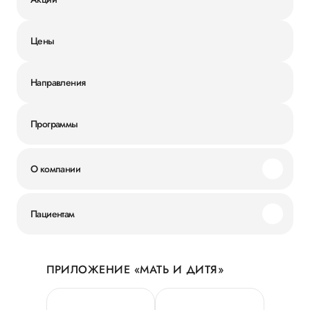
Цены
Направления
Программы
О компании
Миссия и ценности
Пациентам
Наши преимущества
Акции
История
ПРИЛОЖЕНИЕ «МАТЬ И ДИТЯ»
Личный кабинет
Новости
Персональные данные
Руководство