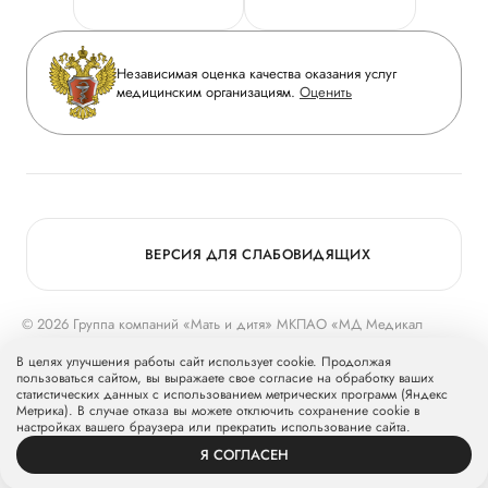
Горячая линия качества
Сотрудничество
Вопрос-ответ
Инвесторам
Независимая оценка качества оказания услуг
Приложение пациента
медицинским организациям.
Оценить
Журнал «Мать и дитя»
Статьи
Вакансии
Заболевания
Медицинский туризм
Конкурс в ординатуру
Для прессы
ВЕРСИЯ ДЛЯ СЛАБОВИДЯЩИХ
© 2026 Группа компаний «Мать и дитя» МКПАО «МД Медикал
Груп»
mcclinics.ru
. Все права защищены. ООО «ХАВЕН» входит в
В целях улучшения работы сайт использует cookie. Продолжая
Группу компаний «Мать и дитя».
пользоваться сайтом, вы выражаете свое согласие на обработку ваших
статистических данных с использованием метрических программ (Яндекс
Метрика). В случае отказа вы можете отключить сохранение cookie в
настройках вашего браузера или прекратить использование сайта.
Я СОГЛАСЕН
ВРАЧИ
УСЛУГИ
ПРОФИЛЬ
ЗАПИСЬ