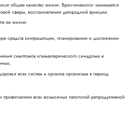
сит общее качество жизни. Врач-гинеколог занимается
ловой сферы, восстановления детородной функции.
пе ее жизни:
боре средств контрацепции, планировании и достижении
гчения симптомов климактерического синдрома и
нных;
доровья всех систем и органов организма в период
 профилактике всех возможных патологий репродуктивной