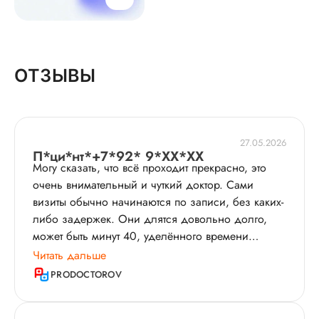
ОТЗЫВЫ
27.05.2026
П*ци*нт*+7*92* 9*XX*XX
Могу сказать, что всё проходит прекрасно, это
очень внимательный и чуткий доктор. Сами
визиты обычно начинаются по записи, без каких-
либо задержек. Они длятся довольно долго,
может быть минут 40, уделённого времени
достаточно для того, чтобы успеть сделать и
Читать дальше
обсудить необходимое. На приёме Екатерина
PRODOCTOROV
Юрьевна проводит устный опрос, осматривает,
даёт рекомендации; если есть какие-то анализы,