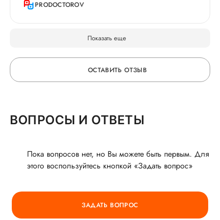
давала письменные рекомендации, а самое
первый раз, нашла специалиста по отзывам
PRODOCTOROV
главное - это то, что моей дочери сейчас идёт
через портал ПроДокторов.
пятый год. Это самое большее счастье. ЭКО
было удачным со второй попытки. Огромное
Показать еще
спасибо Екатерине Юрьевна за дочь.
ОСТАВИТЬ ОТЗЫВ
ОСТАВЬТЕ ОТЗЫВ
ВОПРОСЫ И ОТВЕТЫ
О ВРАЧЕ
Пока вопросов нет, но Вы можете быть первым. Для
этого воспользуйтесь кнопкой «Задать вопрос»
ГОРЯЧАЯ ЛИНИЯ КАЧЕСТВА
ЗАДАТЬ ВОПРОС