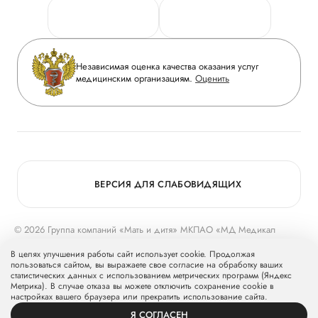
Персональные данные
Руководство
Горячая линия качества
Сотрудничество
Вопрос-ответ
Инвесторам
Независимая оценка качества оказания услуг
Приложение пациента
медицинским организациям.
Оценить
Журнал «Мать и дитя»
Статьи
Вакансии
Заболевания
Медицинский туризм
Конкурс в ординатуру
Для прессы
ВЕРСИЯ ДЛЯ СЛАБОВИДЯЩИХ
© 2026 Группа компаний «Мать и дитя» МКПАО «МД Медикал
Груп»
mcclinics.ru
. Все права защищены. ООО «ХАВЕН» входит в
В целях улучшения работы сайт использует cookie. Продолжая
Группу компаний «Мать и дитя».
пользоваться сайтом, вы выражаете свое согласие на обработку ваших
статистических данных с использованием метрических программ (Яндекс
Метрика). В случае отказа вы можете отключить сохранение cookie в
настройках вашего браузера или прекратить использование сайта.
Я СОГЛАСЕН