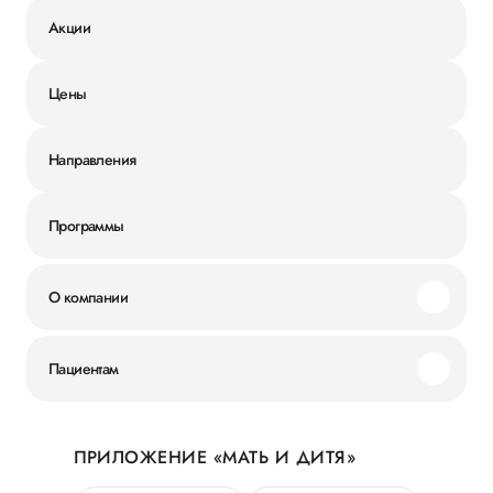
Акции
Цены
Направления
Программы
О компании
Миссия и ценности
Пациентам
Наши преимущества
Акции
История
ПРИЛОЖЕНИЕ «МАТЬ И ДИТЯ»
Личный кабинет
Новости