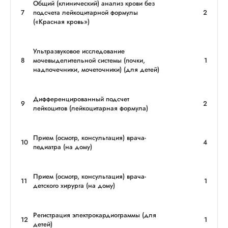
Общий (клинический) анализ крови без
7
подсчета лейкоцитарной формулы
2
(«Красная кровь»)
Ультразвуковое исследование
8
мочевыделительной системы (почки,
1
надпочечники, мочеточники) (для детей)
Дифференцированный подсчет
9
2
лейкоцитов (лейкоцитарная формула)
Прием (осмотр, консультация) врача-
10
4
педиатра (на дому)
Прием (осмотр, консультация) врача-
11
1
детского хирурга (на дому)
Регистрация электрокардиограммы (для
12
1
детей)