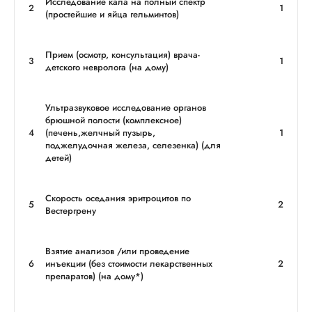
Исследование кала на полный спектр
2
1
(простейшие и яйца гельминтов)
Прием (осмотр, консультация) врача-
3
1
детского невролога (на дому)
Ультразвуковое исследование органов
брюшной полости (комплексное)
4
(печень,желчный пузырь,
1
поджелудочная железа, селезенка) (для
детей)
Скорость оседания эритроцитов по
5
2
Вестергрену
Взятие анализов /или проведение
6
инъекции (без стоимости лекарственных
2
препаратов) (на дому*)