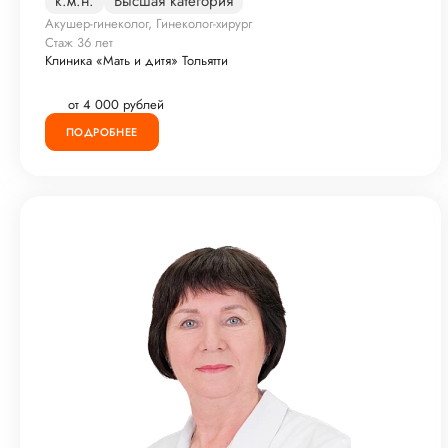
к.м.н.
Высшая категория
Акушер-гинеколог, Гинеколог-хирург
Стаж 36 лет
Клиника «Мать и дитя» Тольятти
от 4 000 рублей
ПОДРОБНЕЕ