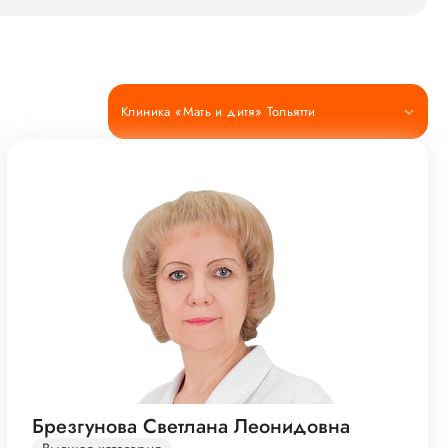
Клиника «Мать и дитя» Тольятти
Брезгунова Светлана Леонидовна