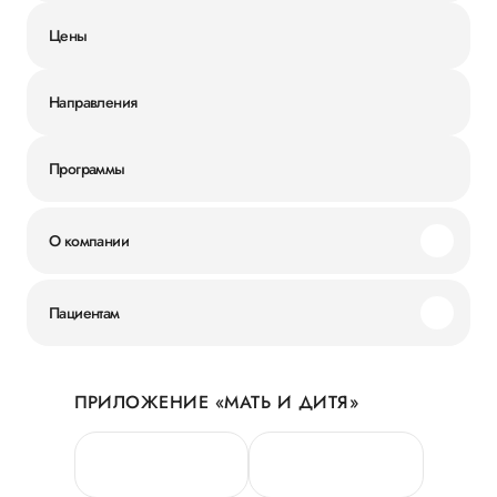
Цены
Направления
Программы
О компании
Миссия и ценности
Пациентам
Наши преимущества
Акции
История
ПРИЛОЖЕНИЕ «МАТЬ И ДИТЯ»
Личный кабинет
Новости
Персональные данные
Руководство
Горячая линия качества
Сотрудничество